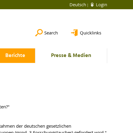
Deutsch
Login
Search
Quicklinks
Berichte
Presse & Medien
ten?"
 Rahmen der deutschen gesetzlichen
ruppen (mind. 3 Forschungstaucher) gefordert wird."