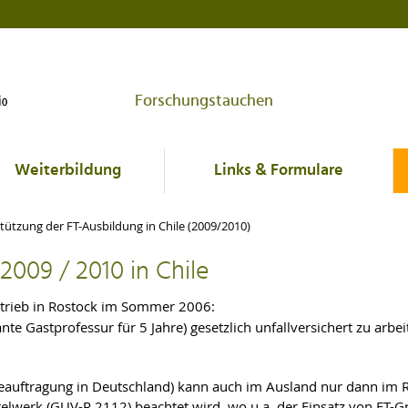
Forschungstauchen
Weiterbildung
Links & Formulare
tützung der FT-Ausbildung in Chile (2009/2010)
009 / 2010 in Chile
etrieb in Rostock im Sommer 2006:
nte Gastprofessur für 5 Jahre) gesetzlich unfallversichert zu arbei
(Beauftragung in Deutschland) kann auch im Ausland nur dann im
elwerk (GUV-R 2112) beachtet wird, wo u.a. der Einsatz von FT-G