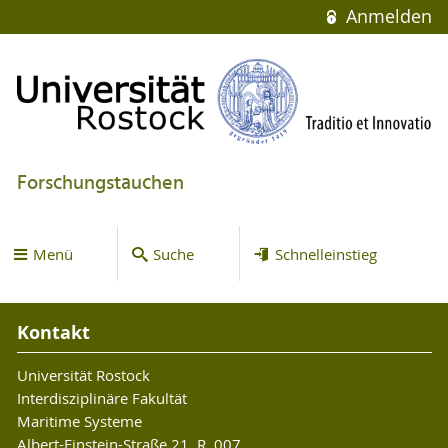
Anmelden
Forschungstauchen
Menü
Suche
Schnelleinstieg
Kontakt
Universität Rostock
Interdisziplinäre Fakultät
Maritime Systeme
Albert-Einstein-Straße 21, R. 007