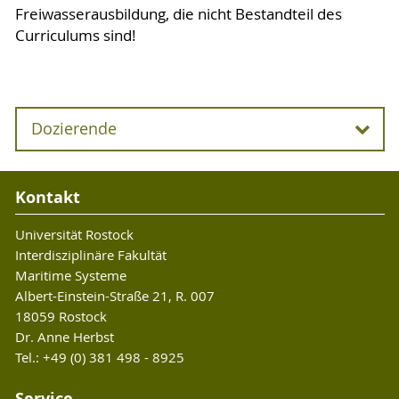
Freiwasserausbildung, die nicht Bestandteil des
Curriculums sind!
Dozierende
Dozierende
Kontakt
Andreas Frahm
Universität Rostock
Institut für Ostseeforschung Warnemünde,
Interdisziplinäre Fakultät
Freiwasserausbildung und Vorlesung:
Maritime Systeme
Tauchtechnik
Albert-Einstein-Straße 21, R. 007
18059 Rostock
Dr. Anne Herbst
Dr. Anne Herbst
Tel.: +49 (0) 381 498 - 8925
Universität Rostock, Schwimmhallenausbildung,
Freiwasserausbildung und Vorlesungen:
Service